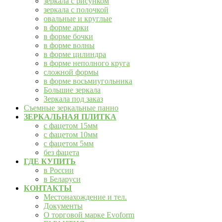
зеркала с рисунком
зеркала с полочкой
овальные и круглые
в форме арки
в форме бочки
в форме волны
в форме цилиндра
в форме неполного круга
сложной формы
в форме восьмиугольника
Большие зеркала
Зеркала под заказ
Съемные зеркальные панно
ЗЕРКАЛЬНАЯ ПЛИТКА
с фацетом 15мм
с фацетом 10мм
с фацетом 5мм
без фацета
ГДЕ КУПИТЬ
в России
в Беларуси
КОНТАКТЫ
Местонахождение и тел.
Документы
О торговой марке Evoform