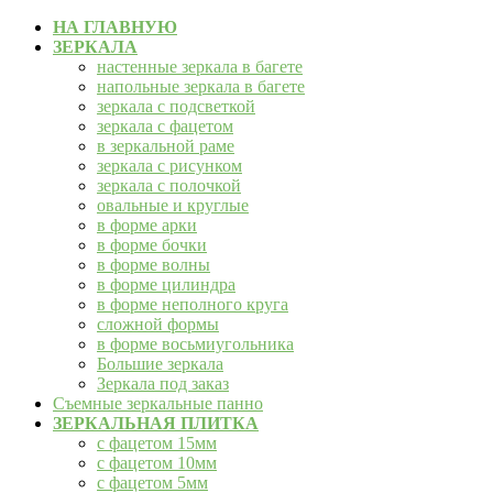
НА ГЛАВНУЮ
ЗЕРКАЛА
настенные зеркала в багете
напольные зеркала в багете
зеркала с подсветкой
зеркала с фацетом
в зеркальной раме
зеркала с рисунком
зеркала с полочкой
овальные и круглые
в форме арки
в форме бочки
в форме волны
в форме цилиндра
в форме неполного круга
сложной формы
в форме восьмиугольника
Большие зеркала
Зеркала под заказ
Съемные зеркальные панно
ЗЕРКАЛЬНАЯ ПЛИТКА
с фацетом 15мм
с фацетом 10мм
с фацетом 5мм