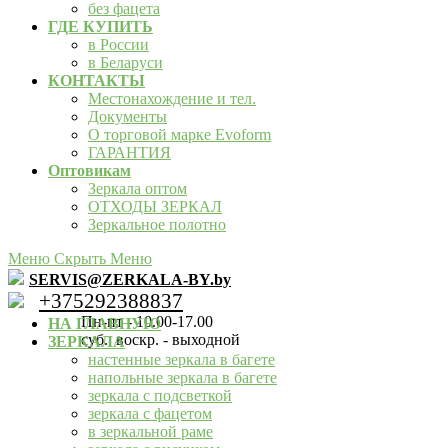
без фацета
ГДЕ КУПИТЬ
в России
в Беларуси
КОНТАКТЫ
Местонахождение и тел.
Документы
О торговой марке Evoform
ГАРАНТИЯ
Оптовикам
Зеркала оптом
ОТХОДЫ ЗЕРКАЛ
Зеркальное полотно
Меню
Скрыть Меню
SERVIS@ZERKALA-BY.by
+375292388837
Пн-пт - 10.00-17.00
НА ГЛАВНУЮ
суб., воскр. - выходной
ЗЕРКАЛА
настенные зеркала в багете
напольные зеркала в багете
зеркала с подсветкой
зеркала с фацетом
в зеркальной раме