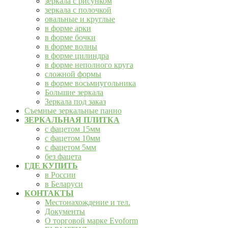
зеркала с рисунком
зеркала с полочкой
овальные и круглые
в форме арки
в форме бочки
в форме волны
в форме цилиндра
в форме неполного круга
сложной формы
в форме восьмиугольника
Большие зеркала
Зеркала под заказ
Съемные зеркальные панно
ЗЕРКАЛЬНАЯ ПЛИТКА
с фацетом 15мм
с фацетом 10мм
с фацетом 5мм
без фацета
ГДЕ КУПИТЬ
в России
в Беларуси
КОНТАКТЫ
Местонахождение и тел.
Документы
О торговой марке Evoform