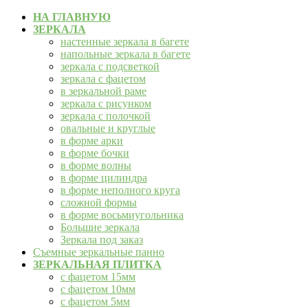
НА ГЛАВНУЮ
ЗЕРКАЛА
настенные зеркала в багете
напольные зеркала в багете
зеркала с подсветкой
зеркала с фацетом
в зеркальной раме
зеркала с рисунком
зеркала с полочкой
овальные и круглые
в форме арки
в форме бочки
в форме волны
в форме цилиндра
в форме неполного круга
сложной формы
в форме восьмиугольника
Большие зеркала
Зеркала под заказ
Съемные зеркальные панно
ЗЕРКАЛЬНАЯ ПЛИТКА
с фацетом 15мм
с фацетом 10мм
с фацетом 5мм