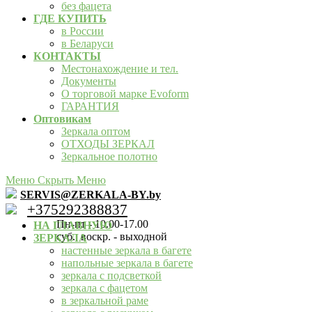
без фацета
ГДЕ КУПИТЬ
в России
в Беларуси
КОНТАКТЫ
Местонахождение и тел.
Документы
О торговой марке Evoform
ГАРАНТИЯ
Оптовикам
Зеркала оптом
ОТХОДЫ ЗЕРКАЛ
Зеркальное полотно
Меню
Скрыть Меню
SERVIS@ZERKALA-BY.by
+375292388837
Пн-пт - 10.00-17.00
НА ГЛАВНУЮ
суб., воскр. - выходной
ЗЕРКАЛА
настенные зеркала в багете
напольные зеркала в багете
зеркала с подсветкой
зеркала с фацетом
в зеркальной раме