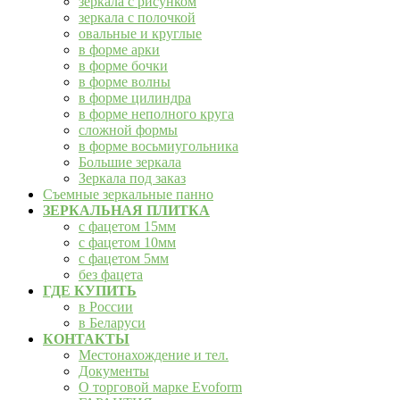
зеркала с рисунком
зеркала с полочкой
овальные и круглые
в форме арки
в форме бочки
в форме волны
в форме цилиндра
в форме неполного круга
сложной формы
в форме восьмиугольника
Большие зеркала
Зеркала под заказ
Съемные зеркальные панно
ЗЕРКАЛЬНАЯ ПЛИТКА
с фацетом 15мм
с фацетом 10мм
с фацетом 5мм
без фацета
ГДЕ КУПИТЬ
в России
в Беларуси
КОНТАКТЫ
Местонахождение и тел.
Документы
О торговой марке Evoform