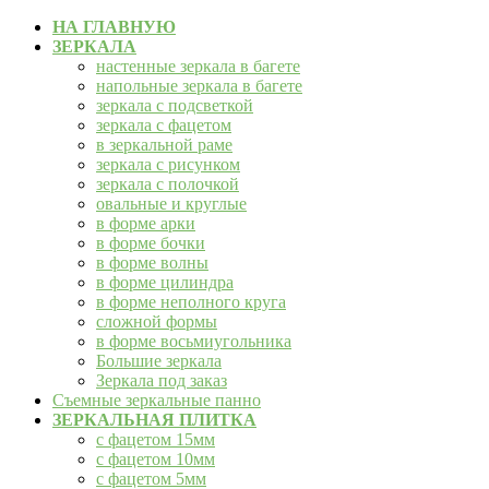
НА ГЛАВНУЮ
ЗЕРКАЛА
настенные зеркала в багете
напольные зеркала в багете
зеркала с подсветкой
зеркала с фацетом
в зеркальной раме
зеркала с рисунком
зеркала с полочкой
овальные и круглые
в форме арки
в форме бочки
в форме волны
в форме цилиндра
в форме неполного круга
сложной формы
в форме восьмиугольника
Большие зеркала
Зеркала под заказ
Съемные зеркальные панно
ЗЕРКАЛЬНАЯ ПЛИТКА
с фацетом 15мм
с фацетом 10мм
с фацетом 5мм