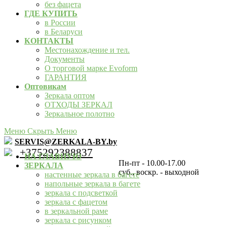
без фацета
ГДЕ КУПИТЬ
в России
в Беларуси
КОНТАКТЫ
Местонахождение и тел.
Документы
О торговой марке Evoform
ГАРАНТИЯ
Оптовикам
Зеркала оптом
ОТХОДЫ ЗЕРКАЛ
Зеркальное полотно
Меню
Скрыть Меню
SERVIS@ZERKALA-BY.by
+375292388837
НА ГЛАВНУЮ
Пн-пт - 10.00-17.00
ЗЕРКАЛА
суб., воскр. - выходной
настенные зеркала в багете
напольные зеркала в багете
зеркала с подсветкой
зеркала с фацетом
в зеркальной раме
зеркала с рисунком