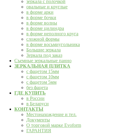
зеркала с полочкой
овальные и круглые
в форме арки
в форме бочки
в форме волны
в форме цилиндра
в форме неполного круга
сложной формы
в форме восьмиугольника
Большие зеркала
Зеркала под заказ
Съемные зеркальные панно
ЗЕРКАЛЬНАЯ ПЛИТКА
с фацетом 15мм
с фацетом 10мм
с фацетом 5мм
без фацета
ГДЕ КУПИТЬ
в России
в Беларуси
КОНТАКТЫ
Местонахождение и тел.
Документы
О торговой марке Evoform
ГАРАНТИЯ