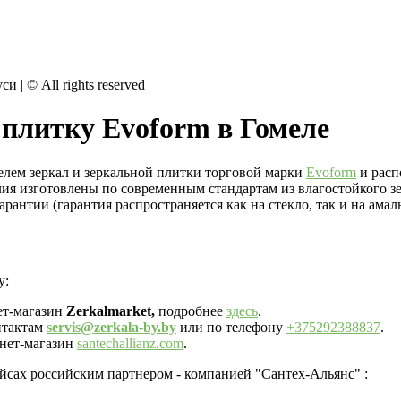
 | © All rights reserved
 плитку Evoform в Гомеле
лем зеркал и зеркальной плитки торговой марки
Evoform
и расп
елия изготовлены по современным стандартам из влагостойкого 
антии (гарантия распространяется как на стекло, так и на амал
у:
ет-магазин
Zerkalmarket,
подробнее
здесь
.
нтактам
servis@zerkala-by.by
или по телефону
+375292388837
.
рнет-магазин
santechallianz.com
.
йсах российским партнером - компанией "Сантех-Альянс" :